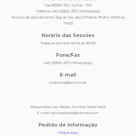
Cep 85565-192 | Sulina – PR
Telefone: (46) 93300-3317 (WhatsApp)
Horário de atendimento: Seg. às Sex. das 07h30 às 11h30 e 13h00 às
17h00
Horário das Sessões
Todas as Quintas-feiras às 18h00
Fone/Fax
(46) 93300-3317 (WhatsApp)
E-mail
cmsulina@bol.com.br
Responsável por dados: Tamires Stella klock
E-mail: tamiresklock@hotmail.com
Pedido de informação
Clique aqui