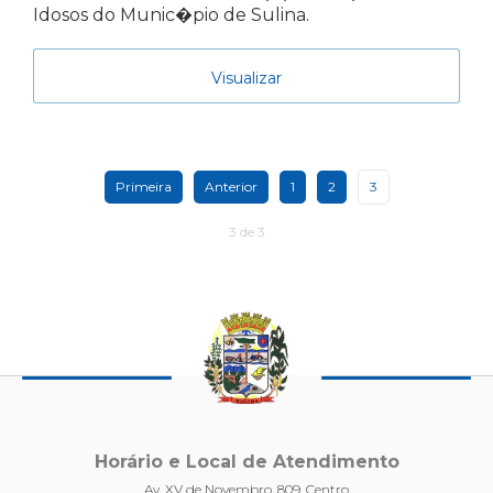
Idosos do Munic�pio de Sulina.
Visualizar
Primeira
Anterior
1
2
3
3 de 3
Horário e Local de Atendimento
Av. XV de Novembro, 809, Centro