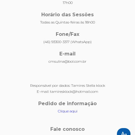
17h00
Horário das Sessões
Todas as Quintas-feiras às 18h00
Fone/Fax
(46) 93300-3317 (WhatsApp)
E-mail
cmsulina@bol.com.br
Responsável por dados: Tamires Stella klock
E-mail: tamiresklock@hotmail.com
Pedido de informação
Clique aqui
Fale conosco
Ta