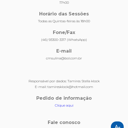
17h00
Horário das Sessões
Todas as Quintas-feiras às 18h00
Fone/Fax
(46) 93300-3317 (WhatsApp)
E-mail
cmsulina@bol.com.br
Responsável por dados: Tamires Stella klock
E-mail: tamiresklock@hotmail.com
Pedido de informação
Clique aqui
Fale conosco
Ta