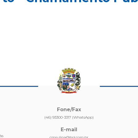
Fone/Fax
(46) 93300-3317 (WhatsApp)
E-mail
às
cmsulina@bol.com.br