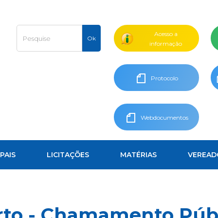
Acesso a
informação
Protocolo
Webdocumentos
PAIS
LICITAÇÕES
MATÉRIAS
VEREAD
erto - Chamamento Púb