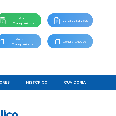
Portal
Carta de Serviços
Transparência
Radar da
Contra-Cheque
Transparência
ORES
HISTÓRICO
OUVIDORIA
lico